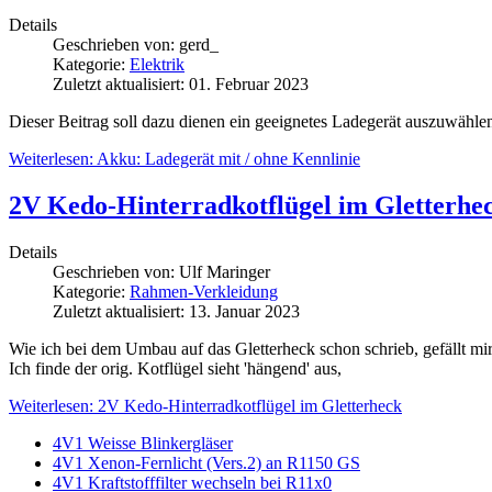
Details
Geschrieben von:
gerd_
Kategorie:
Elektrik
Zuletzt aktualisiert: 01. Februar 2023
Dieser Beitrag soll dazu dienen ein geeignetes Ladegerät auszuwähl
Weiterlesen: Akku: Ladegerät mit / ohne Kennlinie
2V Kedo-Hinterradkotflügel im Gletterhe
Details
Geschrieben von:
Ulf Maringer
Kategorie:
Rahmen-Verkleidung
Zuletzt aktualisiert: 13. Januar 2023
Wie ich bei dem Umbau auf das Gletterheck schon schrieb, gefällt mi
Ich finde der orig. Kotflügel sieht 'hängend' aus,
Weiterlesen: 2V Kedo-Hinterradkotflügel im Gletterheck
4V1 Weisse Blinkergläser
4V1 Xenon-Fernlicht (Vers.2) an R1150 GS
4V1 Kraftstofffilter wechseln bei R11x0