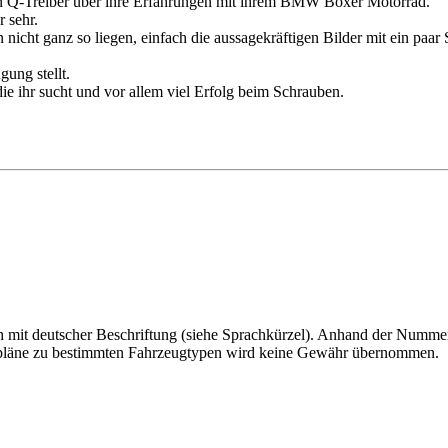
en Q-Treiber über ihre Erfahrungen mit ihrem BMW Boxer Motorrad.
 sehr.
en nicht ganz so liegen, einfach die aussagekräftigen Bilder mit ein pa
gung stellt.
die ihr sucht und vor allem viel Erfolg beim Schrauben.
uch mit deutscher Beschriftung (siehe Sprachkürzel). Anhand der Nummer
altpläne zu bestimmten Fahrzeugtypen wird keine Gewähr übernommen.