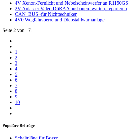
4V Xenon-Fernlicht und Nebelscheinwerfer an R1150GS
2V Anlasser Valeo D6RAA ausbauen, warten, reparieren
CAN_BUS -für Nichttechniker
4V0 Wegfahrsperre und Diebstahlwarnanlage
Seite 2 von 171
1
2
3
4
5
6
7
8
9
10
Populäre Beiträge
Schaltpläne für Boxer