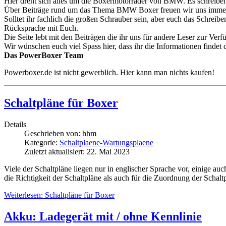
Hier dreht sich alles um die Boxermotorräder von BMW. Es schreib
Über Beiträge rund um das Thema BMW Boxer freuen wir uns immer
Solltet ihr fachlich die großen Schrauber sein, aber euch das Schreib
Rücksprache mit Euch.
Die Seite lebt mit den Beiträgen die ihr uns für andere Leser zur Verfü
Wir wünschen euch viel Spass hier, dass ihr die Informationen findet 
Das PowerBoxer Team
Powerboxer.de ist nicht gewerblich. Hier kann man nichts kaufen!
Schaltpläne für Boxer
Details
Geschrieben von:
hhm
Kategorie:
Schaltplaene-Wartungsplaene
Zuletzt aktualisiert: 22. Mai 2023
Viele der Schaltpläne liegen nur in englischer Sprache vor, einige a
die Richtigkeit der Schaltpläne als auch für die Zuordnung der Sch
Weiterlesen: Schaltpläne für Boxer
Akku: Ladegerät mit / ohne Kennlinie