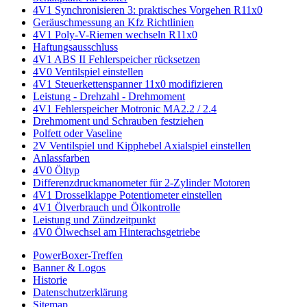
4V1 Synchronisieren 3: praktisches Vorgehen R11x0
Geräuschmessung an Kfz Richtlinien
4V1 Poly-V-Riemen wechseln R11x0
Haftungsausschluss
4V1 ABS II Fehlerspeicher rücksetzen
4V0 Ventilspiel einstellen
4V1 Steuerkettenspanner 11x0 modifizieren
Leistung - Drehzahl - Drehmoment
4V1 Fehlerspeicher Motronic MA2.2 / 2.4
Drehmoment und Schrauben festziehen
Polfett oder Vaseline
2V Ventilspiel und Kipphebel Axialspiel einstellen
Anlassfarben
4V0 Öltyp
Differenzdruckmanometer für 2-Zylinder Motoren
4V1 Drosselklappe Potentiometer einstellen
4V1 Ölverbrauch und Ölkontrolle
Leistung und Zündzeitpunkt
4V0 Ölwechsel am Hinterachsgetriebe
PowerBoxer-Treffen
Banner & Logos
Historie
Datenschutzerklärung
Sitemap