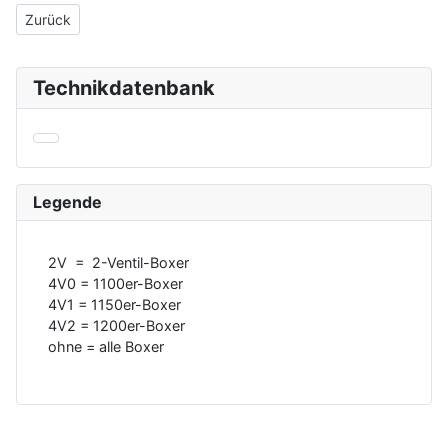
Vorheriger Beitrag: Werkzeug zum Lager wechseln
Zurück
Technikdatenbank
Legende
2V = 2-Ventil-Boxer
4V0 = 1100er-Boxer
4V1 = 1150er-Boxer
4V2 = 1200er-Boxer
ohne = alle Boxer