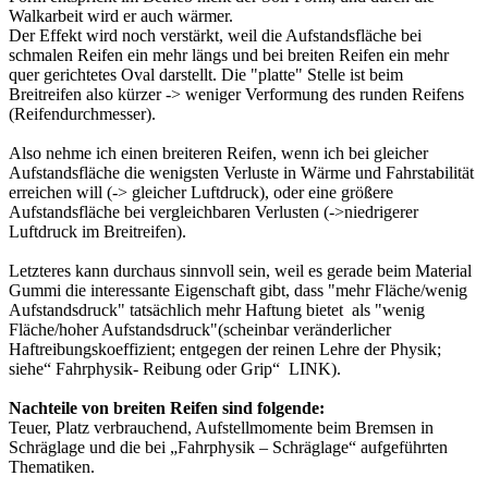
Walkarbeit wird er auch wärmer.
Der Effekt wird noch verstärkt, weil die Aufstandsfläche bei
schmalen Reifen ein mehr längs und bei breiten Reifen ein mehr
quer gerichtetes Oval darstellt. Die "platte" Stelle ist beim
Breitreifen also kürzer -> weniger Verformung des runden Reifens
(Reifendurchmesser).
Also nehme ich einen breiteren Reifen, wenn ich bei gleicher
Aufstandsfläche die wenigsten Verluste in Wärme und Fahrstabilität
erreichen will (-> gleicher Luftdruck), oder eine größere
Aufstandsfläche bei vergleichbaren Verlusten (->niedrigerer
Luftdruck im Breitreifen).
Letzteres kann durchaus sinnvoll sein, weil es gerade beim Material
Gummi die interessante Eigenschaft gibt, dass "mehr Fläche/wenig
Aufstandsdruck" tatsächlich mehr Haftung bietet als "wenig
Fläche/hoher Aufstandsdruck"(scheinbar veränderlicher
Haftreibungskoeffizient; entgegen der reinen Lehre der Physik;
siehe“ Fahrphysik- Reibung oder Grip“ LINK).
Nachteile von breiten Reifen sind folgende:
Teuer, Platz verbrauchend, Aufstellmomente beim Bremsen in
Schräglage und die bei „Fahrphysik – Schräglage“ aufgeführten
Thematiken.