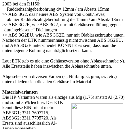
2003 bei den R1150;
Raddrehzahlgeberbohrung d= 12mm / am Absatz 15mm
>> ABS 3G2, das neuere ABS-System von Conti/Teves;
ab hier Raddrehzahlgeberbohrung d= 15mm / am Absatz 18mm
>> ABS 3G2E, wie ABS 3G2, nur mit Gehäuseentlüftung gegen
„durchgeblasene“ Dichtungen
>> ABS 3G2EU, wie ABS 3G2E, nur mit Ölablassschraube unten.
Nachdem der ETK nummernmässig nicht zwischen ABS 3G2EU,
und ABS 3G2E unterscheidet KÖNNTE es sein, dass man die
untenliegende Bohrung nachträglich setzen kann.
Laut ETK gab es nie eine Gehäuseversion ohne Ablassschraube :-).
Alle Ersatzteile haben inzwischen die Ablassschraube unten.
Abgesehen von diversen Farben (si; Nürburg-si; grau; sw; etc.)
unterschieden sich die alten Gehäuse im Material.
Materialvarianten
Die HP-Varianten waren als einzige aus Mg (1,75) anstatt Al (2,70)
und somit 35% leichter. Der ETK
kennt diese EtNr nicht mehr:
ABS3G1; 3311 7697715,
ABS3G2; 3311 7705720. Als
Ersatz sind ausschliesslich Al-
Typen vorgesehen.