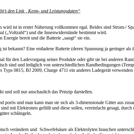
gibt’s den Link „Kenn- und Leistungsdaten“
 wird ist in erster Näherung vollkommen egal. Beides sind Strom-/ Spa
ial („Voltzahl“) und die Innenwiderstände bestimmt wird.
 Energie bereit und die Batterie „saugt“ sie ein.
ist bekannt? Eine entladene Batterie (deren Spannung ja geringer als
timal für den Ladevorgang seiner Produkte oder gibt sie bei anderen Ra
ntisch sind und lediglich von unterschiedlichen Randbedingungen (Tem
es Typs 0815, BJ 2009, Charge 4711 ein anderes Ladegerät verwenden al
 und soll nur anschaulich das Prinzip darstellen.
nd porös und man kann man sie sich als 3-dimensionale Gitter aus zusa
 sind mit Elektronen gefüllt und diese sollen, vereinfacht gesagt, dur
itter schlängeln.
misch verändern und Schwefelsäure als Elektrolyten brauchen unterschl