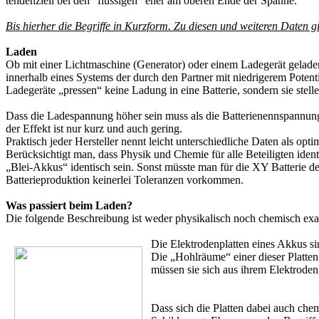
tendenziell bei den "flüssigen" eher am oberen Ende der Spanne.
Bis hierher die Begriffe in Kurzform. Zu diesen und weiteren Daten 
Laden
Ob mit einer Lichtmaschine (Generator) oder einem Ladegerät geladen
innerhalb eines Systems der durch den Partner mit niedrigerem Potent
Ladegeräte „pressen“ keine Ladung in eine Batterie, sondern sie stellen
Dass die Ladespannung höher sein muss als die Batterienennspannung 
der Effekt ist nur kurz und auch gering.
Praktisch jeder Hersteller nennt leicht unterschiedliche Daten als op
Berücksichtigt man, dass Physik und Chemie für alle Beteiligten ide
„Blei-Akkus“ identisch sein. Sonst müsste man für die XY Batterie d
Batterieproduktion keinerlei Toleranzen vorkommen.
Was passiert beim Laden?
Die folgende Beschreibung ist weder physikalisch noch chemisch exakt
Die Elektrodenplatten eines Akkus si
Die „Hohlräume“ einer dieser Platten
müssen sie sich aus ihrem Elektrodeng
Dass sich die Platten dabei auch che