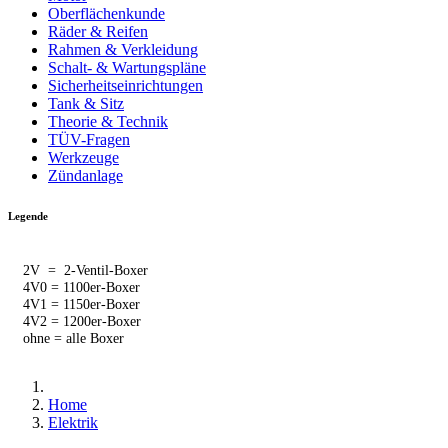
Oberflächenkunde
Räder & Reifen
Rahmen & Verkleidung
Schalt- & Wartungspläne
Sicherheitseinrichtungen
Tank & Sitz
Theorie & Technik
TÜV-Fragen
Werkzeuge
Zündanlage
Legende
2V = 2-Ventil-Boxer
4V0 = 1100er-Boxer
4V1 = 1150er-Boxer
4V2 = 1200er-Boxer
ohne = alle Boxer
Home
Elektrik