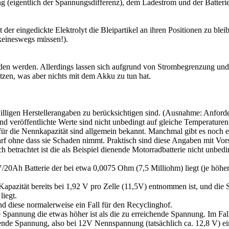
 (eigentlich der Spannungsdifferenz), dem Ladestrom und der Batterie
 eingedickte Elektrolyt die Bleipartikel an ihren Positionen zu bleib
eineswegs müssen!).
 werden. Allerdings lassen sich aufgrund von Strombegrenzung und 
tzen, was aber nichts mit dem Akku zu tun hat.
illigen Herstellerangaben zu berücksichtigen sind. (Ausnahme: Anforde
und veröffentlichte Werte sind nicht unbedingt auf gleiche Temperatu
die Nennkapazität sind allgemein bekannt. Manchmal gibt es noch ei
 ohne dass sie Schaden nimmt. Praktisch sind diese Angaben mit Vorsic
 betrachtet ist die als Beispiel dienende Motorradbatterie nicht unbed
20Ah Batterie der bei etwa 0,0075 Ohm (7,5 Milliohm) liegt (je höher d
e Kapazität bereits bei 1,92 V pro Zelle (11,5V) entnommen ist, und di
liegt.
ind diese normalerweise ein Fall für den Recyclinghof.
 Spannung die etwas höher ist als die zu erreichende Spannung. Im Fall
eichende Spannung, also bei 12V Nennspannung (tatsächlich ca. 12,8 V)