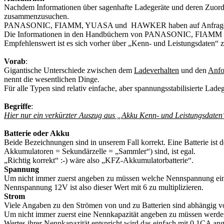
Nachdem Informationen über sagenhafte Ladegeräte und deren Zuordnu
zusammenzusuchen.
PANASONIC, FIAMM, YUASA und HAWKER haben auf Anfrage schnell u
Die Informationen in den Handbüchern von PANASONIC, FIAMM und 
Empfehlenswert ist es sich vorher über „Kenn- und Leistungsdaten“ zu
Vorab
:
Gigantische Unterschiede zwischen dem
Ladeverhalten
und den
Anfo
nennt die wesentlichen Dinge.
Für alle Typen sind relativ einfache, aber spannungsstabilisierte Lade
Begriffe
:
Hier nur ein verkürzter Auszug aus „Akku Kenn- und Leistungsdaten“
Batterie oder Akku
Beide Bezeichnungen sind in unserem Fall korrekt. Eine Batterie ist
Akkumulatoren = Sekundärzelle = „Sammler“) sind, ist egal.
„Richtig korrekt“ :-) wäre also „KFZ-Akkumulatorbatterie“.
Spannung
Um nicht immer zuerst angeben zu müssen welche Nennspannung eine Bat
Nennspannung 12V ist also dieser Wert mit 6 zu multiplizieren.
Strom
Viele Angaben zu den Strömen von und zu Batterien sind abhängig v
Um nicht immer zuerst eine Nennkapazität angeben zu müssen werden
Wertes ihrer Nennkapazität entspricht wird das einfach mit 0,1CA a