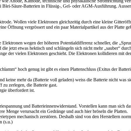
 wie Anode, Kathode, technische und physikalische Stromrichtung ve
ei Blei-Säure-Batterien in Flüssig-, Gel- oder AGM-Ausführung. Ausser
de. Wollen viele Elektronen gleichzeitig durch eine kleine Gitteröffnu
ine Öffnung vergrössert und ein paar Materialpartikel aus der Platte 
Elektronen wegen der höheren Potentialdifferenz schneller, die „Sprun
d die jetzt etwas hektisch und schlängeln sich nicht mehr „sauber“ du
nge der vielen Elektronen geschieht. Die Elektronen kollidieren mit d
lamm“ hoch genug ist gibt es einen Plattenschluss (Exitus der Batteri
keine mehr da (Batterie voll geladen) weiss die Batterie nicht was s
 zu zerlegen, die Batterie gast.
gie überfordert ist.
espannung und Batterieinnenwiderstand. Vorstellen kann man sich das a
iere Menge verursacht ein Gedränge und auch hier bröseln die Platten.
rietypen mechanisch zerstören. Deshalb sind von den Herstellern nor
 (s.u.)