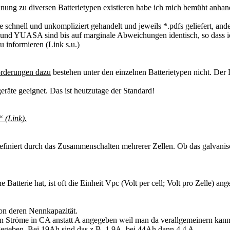
ng zu diversen Batterietypen existieren habe ich mich bemüht anhand 
nd unkompliziert gehandelt und jeweils *.pdfs geliefert, andere 
YUASA sind bis auf marginale Abweichungen identisch, so dass ich
 informieren (Link s.u.)
rderungen dazu
bestehen unter den einzelnen Batterietypen nicht. De
geräte geeignet. Das ist heutzutage der Standard!
 (Link).
 definiert durch das Zusammenschalten mehrerer Zellen. Ob das galvanis
terie hat, ist oft die Einheit Vpc (Volt per cell; Volt pro Zelle) an
on deren Nennkapazität.
 Ströme in CA anstatt A angegeben weil man da verallgemeinern kann. 
ngegeben. Bei 19Ah sind das z.B. 1,9A, bei 44Ah dann 4,4 A.