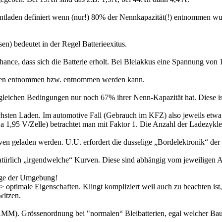
 entladen definiert wenn (nur!) 80% der Nennkapazität(!) entnommen wu
en) bedeutet in der Regel Batterieexitus.
ance, dass sich die Batterie erholt. Bei Bleiakkus eine Spannung von 1
gungen entnommen bzw. entnommen werden kann.
st gleichen Bedingungen nur noch 67% ihrer Nenn-Kapazität hat. Diese 
hsten Laden. Im automotive Fall (Gebrauch im KFZ) also jeweils etwa
a 1,95 V/Zelle) betrachtet man mit Faktor 1. Die Anzahl der Ladezyklen 
geladen werden. U.U. erfordert die dusselige „Bordelektronik“ der
ürlich „irgendwelche“ Kurven. Diese sind abhängig vom jeweiligen 
enige der Umgebung!
> optimale Eigenschaften. Klingt kompliziert weil auch zu beachten ist,
witzen.
AMM). Grössenordnung bei "normalen“ Bleibatterien, egal welcher Bau