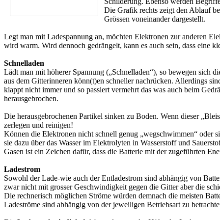
Schilderung. Ebenso werden Begriffe
Die Grafik rechts zeigt den Ablauf b
Grössen voneinander dargestellt.
Legt man mit Ladespannung an, möchten Elektronen zur anderen Elektro
wird warm. Wird dennoch gedrängelt, kann es auch sein, dass eine kle
Schnelladen
Lädt man mit höherer Spannung („Schnelladen“), so bewegen sich die 
aus dem Gitterinneren könn(t)en schneller nachrücken. Allerdings sin
klappt nicht immer und so passiert vermehrt das was auch beim Gedrä
herausgebrochen.
Die herausgebrochenen Partikel sinken zu Boden. Wenn dieser „Bleisch
zerlegen und reinigen!
Können die Elektronen nicht schnell genug „wegschwimmen“ oder sind 
sie dazu über das Wasser im Elektrolyten in Wasserstoff und Sauerstoff
Gasen ist ein Zeichen dafür, dass die Batterie mit der zugeführten Ener
Ladestrom
Sowohl der Lade-wie auch der Entladestrom sind abhängig von Batteri
zwar nicht mit grosser Geschwindigkeit gegen die Gitter aber die sch
Die rechnerisch möglichen Ströme würden demnach die meisten Batte
Ladeströme sind abhängig von der jeweiligen Betriebsart zu betrachten