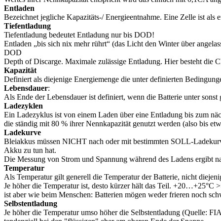
Entladen
Bezeichnet jegliche Kapazitäts-/ Energieentnahme. Eine Zelle ist als
Tiefentladung
Tiefentladung bedeutet Entladung nur bis DOD!
Entladen „bis sich nix mehr rührt“ (das Licht den Winter über angelass
DOD
Depth of Discarge. Maximale zulässige Entladung. Hier besteht die Ch
Kapazität
Definiert als diejenige Energiemenge die unter definierten Bedin
Lebensdauer
:
Als Ende der Lebensdauer ist definiert, wenn die Batterie unter son
Ladezyklen
Ein Ladezyklus ist von einem Laden über eine Entladung bis zum näc
die ständig mit 80 % ihrer Nennkapazität genutzt werden (also bis etw
Ladekurve
Bleiakkus müssen NICHT nach oder mit bestimmten SOLL-Ladekurven 
Akku zu tun hat.
Die Messung von Strom und Spannung während des Ladens ergibt nat
Temperatur
Als Temperatur gilt generell die Temperatur der Batterie, nicht diej
Je höher die Temperatur ist, desto kürzer hält das Teil. +20…+25°C >
ist aber wie beim Menschen: Batterien mögen weder frieren noch sch
Selbstentladung
Je höher die Temperatur umso höher die Selbstentladung (Quelle: FI