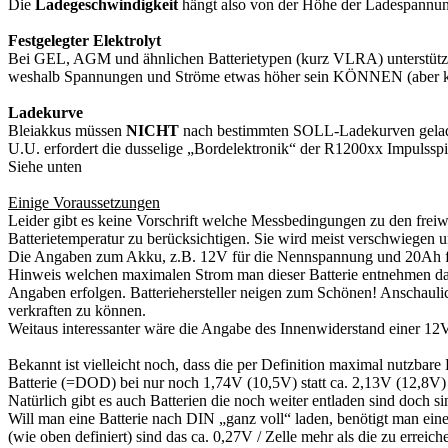
Die
Ladegeschwindigkeit
hängt also von der Höhe der Ladespannung
Festgelegter Elektrolyt
Bei GEL, AGM und ähnlichen Batterietypen (kurz VLRA) unterstützt der
weshalb Spannungen und Ströme etwas höher sein KÖNNEN (aber k
Ladekurve
Bleiakkus müssen
NICHT
nach bestimmten SOLL-Ladekurven geladen
U.U. erfordert die dusselige „Bordelektronik“ der R1200xx Impulsspi
Siehe unten
Einige Voraussetzungen
Leider gibt es keine Vorschrift welche Messbedingungen zu den freiw
Batterietemperatur zu berücksichtigen. Sie wird meist verschwiegen 
Die Angaben zum Akku, z.B. 12V für die Nennspannung und 20Ah für 
Hinweis welchen maximalen Strom man dieser Batterie entnehmen darf
Angaben erfolgen. Batteriehersteller neigen zum Schönen! Anschaulich
verkraften zu können.
Weitaus interessanter wäre die Angabe des Innenwiderstand einer 12V/
Bekannt ist vielleicht noch, dass die per Definition maximal nutzbar
Batterie (=DOD) bei nur noch 1,74V (10,5V) statt ca. 2,13V (12,8V) 
Natürlich gibt es auch Batterien die noch weiter entladen sind doch s
Will man eine Batterie nach DIN „ganz voll“ laden, benötigt man eine
(wie oben definiert) sind das ca. 0,27V / Zelle mehr als die zu err