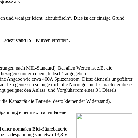
grösse ab.
en und weniger leicht „abzubröseln“. Dies ist der einzige Grund
Ladezustand IST-Kurven ermitteln.
rungen nach MIL-Standard). Bei allen Werten ist z.B. die
ren bezogen sondern eben „hübsch“ angegeben.
ne Angabe wie etwa 400A Spitzenstrom. Diese dient als ungefährer
ht zu geniessen solange nicht die Norm genannt ist nach der diese
ingt geeignet den Anlass- und Vorglühstrom eines 3-l-Diesels
ie Kapazität die Batterie, desto kleiner der Widerstand).
e Spannung einer maximal entladenen
 einer normalen Blei-Säurebatterie
 eine Ladespannung von etwa 13,8 V.