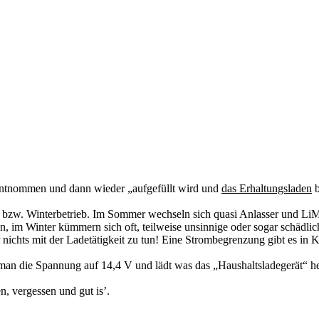
entnommen und dann wieder „aufgefüllt wird und
das Erhaltungsladen
b
zw. Winterbetrieb. Im Sommer wechseln sich quasi Anlasser und LiMa z
, im Winter kümmern sich oft, teilweise unsinnige oder sogar schädliche
ichts mit der Ladetätigkeit zu tun! Eine Strombegrenzung gibt es in 
an die Spannung auf 14,4 V und lädt was das „Haushaltsladegerät“ her
 vergessen und gut is’.