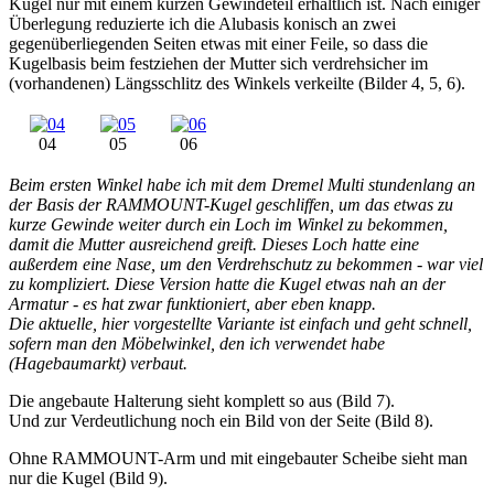
Kugel nur mit einem kurzen Gewindeteil erhältlich ist. Nach einiger
Überlegung reduzierte ich die Alubasis konisch an zwei
gegenüberliegenden Seiten etwas mit einer Feile, so dass die
Kugelbasis beim festziehen der Mutter sich verdrehsicher im
(vorhandenen) Längsschlitz des Winkels verkeilte (Bilder 4, 5, 6).
04
05
06
Beim ersten Winkel habe ich mit dem Dremel Multi stundenlang an
der Basis der RAMMOUNT-Kugel geschliffen, um das etwas zu
kurze Gewinde weiter durch ein Loch im Winkel zu bekommen,
damit die Mutter ausreichend greift. Dieses Loch hatte eine
außerdem eine Nase, um den Verdrehschutz zu bekommen - war viel
zu kompliziert. Diese Version hatte die Kugel etwas nah an der
Armatur - es hat zwar funktioniert, aber eben knapp.
Die aktuelle, hier vorgestellte Variante ist einfach und geht schnell,
sofern man den Möbelwinkel, den ich verwendet habe
(Hagebaumarkt) verbaut.
Die angebaute Halterung sieht komplett so aus (Bild 7).
Und zur Verdeutlichung noch ein Bild von der Seite (Bild 8).
Ohne RAMMOUNT-Arm und mit eingebauter Scheibe sieht man
nur die Kugel (Bild 9).