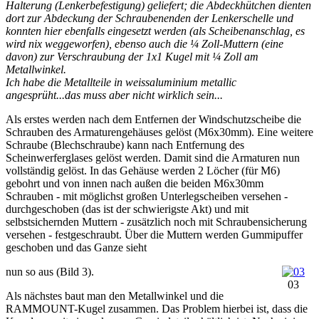
Halterung (Lenkerbefestigung) geliefert; die Abdeckhütchen dienten
dort zur Abdeckung der Schraubenenden der Lenkerschelle und
konnten hier ebenfalls eingesetzt werden (als Scheibenanschlag, es
wird nix weggeworfen), ebenso auch die ¼ Zoll-Muttern (eine
davon) zur Verschraubung der 1x1 Kugel mit ¼ Zoll am
Metallwinkel.
Ich habe die Metallteile in weissaluminium metallic
angesprüht...das muss aber nicht wirklich sein...
Als erstes werden nach dem Entfernen der Windschutzscheibe die
Schrauben des Armaturengehäuses gelöst (M6x30mm). Eine weitere
Schraube (Blechschraube) kann nach Entfernung des
Scheinwerferglases gelöst werden. Damit sind die Armaturen nun
vollständig gelöst. In das Gehäuse werden 2 Löcher (für M6)
gebohrt und von innen nach außen die beiden M6x30mm
Schrauben - mit möglichst großen Unterlegscheiben versehen -
durchgeschoben (das ist der schwierigste Akt) und mit
selbstsichernden Muttern - zusätzlich noch mit Schraubensicherung
versehen - festgeschraubt. Über die Muttern werden Gummipuffer
geschoben und das Ganze sieht
nun so aus (Bild 3).
03
Als nächstes baut man den Metallwinkel und die
RAMMOUNT-Kugel zusammen. Das Problem hierbei ist, dass die