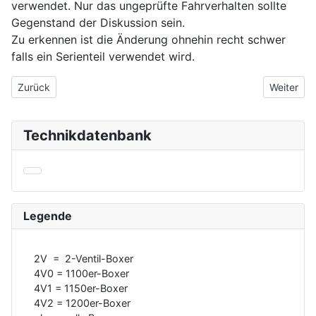
verwendet. Nur das ungeprüfte Fahrverhalten sollte
Gegenstand der Diskussion sein.
Zu erkennen ist die Änderung ohnehin recht schwer
falls ein Serienteil verwendet wird.
Vorheriger Beitrag: Geräuschemmission oder Lärmmessung
Nächster 
Zurück
Weiter
Technikdatenbank
Legende
2V = 2-Ventil-Boxer
4V0 = 1100er-Boxer
4V1 = 1150er-Boxer
4V2 = 1200er-Boxer