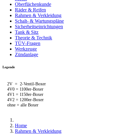
Oberflächenkunde
Räder & Reifen
Rahmen & Verkleidung
Schalt- & Wartungspläne
Sicherheitseinrichtungen
Tank & Sitz
Theorie & Technik
TÜV-Fragen
Werkzeuge
Zündanlage
Legende
2V = 2-Ventil-Boxer
4V0 = 1100er-Boxer
4V1 = 1150er-Boxer
4V2 = 1200er-Boxer
ohne = alle Boxer
Home
Rahmen & Verkleidung