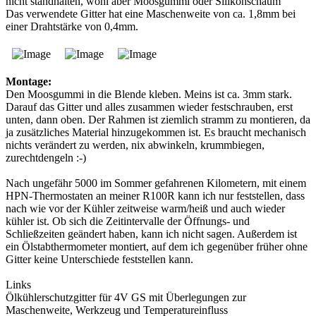
nicht standhalten, wohl aber Moosgummi oder Silikonschaum
Das verwendete Gitter hat eine Maschenweite von ca. 1,8mm bei
einer Drahtstärke von 0,4mm.
Montage:
Den Moosgummi in die Blende kleben. Meins ist ca. 3mm stark.
Darauf das Gitter und alles zusammen wieder festschrauben, erst
unten, dann oben. Der Rahmen ist ziemlich stramm zu montieren, da
ja zusätzliches Material hinzugekommen ist. Es braucht mechanisch
nichts verändert zu werden, nix abwinkeln, krummbiegen,
zurechtdengeln :-)
Nach ungefähr 5000 im Sommer gefahrenen Kilometern, mit einem
HPN-Thermostaten an meiner R100R kann ich nur feststellen, dass
nach wie vor der Kühler zeitweise warm/heiß und auch wieder
kühler ist. Ob sich die Zeitintervalle der Öffnungs- und
Schließzeiten geändert haben, kann ich nicht sagen. Außerdem ist
ein Ölstabthermometer montiert, auf dem ich gegenüber früher ohne
Gitter keine Unterschiede feststellen kann.
Links
Ölkühlerschutzgitter für 4V GS mit Überlegungen zur
Maschenweite, Werkzeug und Temperatureinfluss