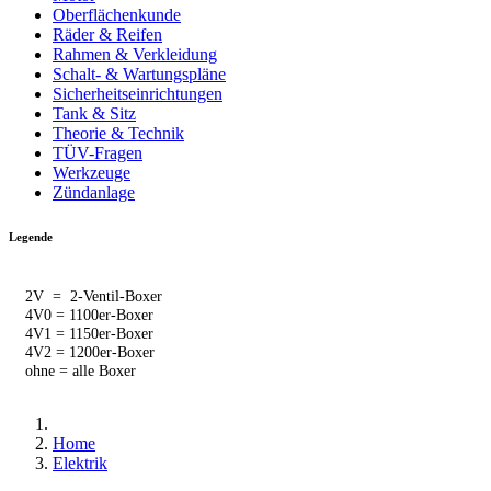
Oberflächenkunde
Räder & Reifen
Rahmen & Verkleidung
Schalt- & Wartungspläne
Sicherheitseinrichtungen
Tank & Sitz
Theorie & Technik
TÜV-Fragen
Werkzeuge
Zündanlage
Legende
2V = 2-Ventil-Boxer
4V0 = 1100er-Boxer
4V1 = 1150er-Boxer
4V2 = 1200er-Boxer
ohne = alle Boxer
Home
Elektrik