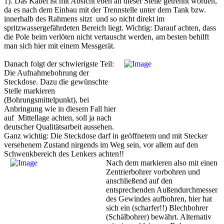
1). Das Kabel ist mit Absicht eben an dieser Stelle getrennt worden,
da es nach dem Einbau mit der Trennstelle unter dem Tank bzw.
innerhalb des Rahmens sitzt und so nicht direkt im
spritzwassergefährdeten Bereich liegt. Wichtig: Darauf achten, dass
die Pole beim verlöten nicht vertauscht werden, am besten behilft
man sich hier mit einem Messgerät.
Danach folgt der schwierigste Teil:
Die Aufnahmebohrung der
Steckdose. Dazu die gewünschte
Stelle markieren
(Bohrungsmittelpunkt), bei
Anbringung wie in diesem Fall hier
auf Mittellage achten, soll ja nach
deutscher Qualitätsarbeit aussehen.
Ganz wichtig: Die Steckdose darf in geöffnetem und mit Stecker
versehenem Zustand nirgends im Weg sein, vor allem auf den
Schwenkbereich des Lenkers achten!!
Nach dem markieren also mit einen
Zentrierbohrer vorbohren und
anschließend auf den
entsprechenden Außendurchmesser
des Gewindes aufbohren, hier hat
sich ein (scharfer!!) Blechbohrer
(Schälbohrer) bewährt. Alternativ