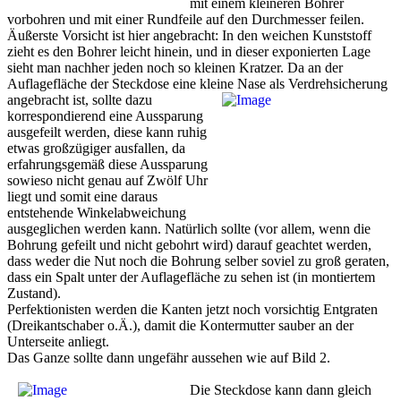
mit einem kleineren Bohrer
vorbohren und mit einer Rundfeile auf den Durchmesser feilen.
Äußerste Vorsicht ist hier angebracht: In den weichen Kunststoff
zieht es den Bohrer leicht hinein, und in dieser exponierten Lage
sieht man nachher jeden noch so kleinen Kratzer. Da an der
Auflagefläche der Steckdose eine kleine Nase als
Verdrehsicherung
angebracht ist, sollte dazu
korrespondierend eine Aussparung
ausgefeilt werden, diese kann ruhig
etwas großzügiger ausfallen, da
erfahrungsgemäß diese Aussparung
sowieso nicht genau auf Zwölf Uhr
liegt und somit eine daraus
entstehende Winkelabweichung
ausgeglichen werden kann. Natürlich sollte (vor allem, wenn die
Bohrung gefeilt und nicht gebohrt wird) darauf geachtet werden,
dass weder die Nut noch die Bohrung selber soviel zu groß geraten,
dass ein Spalt unter der Auflagefläche zu sehen ist (in montiertem
Zustand).
Perfektionisten werden die Kanten jetzt noch vorsichtig Entgraten
(Dreikantschaber o.Ä.), damit die Kontermutter sauber an der
Unterseite anliegt.
Das Ganze sollte dann ungefähr aussehen wie auf Bild 2.
Die Steckdose kann dann gleich