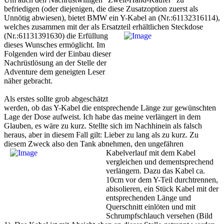
befriedigen (oder diejenigen, die diese Zusatzoption zuerst als
Unnötig abwiesen), bietet BMW ein Y-Kabel an (Nr.:61132316114),
welches zusammen mit der als Ersatzteil erhältlichen
Steckdose
(Nr.:61131391630) die Erfüllung
dieses Wunsches ermöglicht. Im
Folgenden wird der Einbau dieser
Nachrüstlösung an der Stelle der
Adventure dem geneigten Leser
näher gebracht.
Als erstes sollte grob abgeschätzt
werden, ob das Y-Kabel die entsprechende Länge zur gewünschten
Lage der Dose aufweist. Ich habe das meine verlängert in dem
Glauben, es wäre zu kurz. Stellte sich im Nachhinein als falsch
heraus, aber in diesem Fall gilt: Lieber zu lang als zu kurz. Zu
diesem Zweck also den Tank abnehmen, den ungefähren
Kabelverlauf mit
dem Kabel
vergleichen und dementsprechend
verlängern. Dazu das Kabel ca.
10cm vor dem Y-Teil durchtrennen,
abisolieren, ein Stück Kabel mit der
entsprechenden Länge und
Querschnitt einlöten und mit
Schrumpfschlauch versehen (Bild