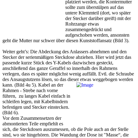
platziert werden, die Kontermutter
sollte zum überstülpen auf das
untere Klemmteil (dort, wo später
der Stecker darüber greift) mit der
Rohrzange etwas
zusammengedrückt und
aufgeschoben werden, ansonsten
geht die Mutter nur schwer über diesen Kunststoffansatz (Bild 3).
Weiter geht’s: Die Abdeckung des Anlassers abnehmen und den
Stecker der serienmäßigen Steckdose abziehen. Hier wird jetzt das
passende kurze Stück des Y-Kabels dazwischen gesteckt,
anschließend das ganze Geraffel so innerhalb des Rahmens
verlegen, dass es später möglichst wenig auffällt. Evtl. die Schraube
des Ansaugstutzens lösen, so das dieser
etwas weggebogen werden
kann. (Bild 4u 5). Kabel an der
Rahmen - Strebe nach vorne
führen, zu langes Kabel einfach in
schleifen legen, mit Kabelbindern
befestigen und Stecker einstecken.
(Bild 6).
Vor dem Zusammensetzen der
abmontierten Teile empfiehlt es
sich, die Steckdosen auszumessen, ob die Pole auch an der Stelle
sind, wo sie hingehören. Die Wandung der Dose ist "Masse“, die