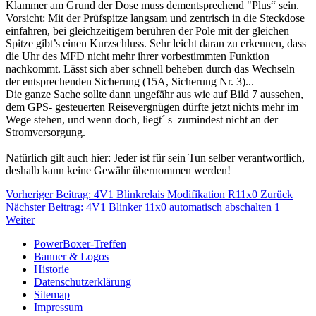
Klammer am Grund der Dose muss dementsprechend "Plus“ sein.
Vorsicht: Mit der Prüfspitze langsam und zentrisch in die Steckdose
einfahren, bei gleichzeitigem berühren der Pole mit der gleichen
Spitze gibt’s einen Kurzschluss. Sehr leicht daran zu erkennen, dass
die Uhr des MFD nicht mehr ihrer vorbestimmten Funktion
nachkommt. Lässt sich aber schnell beheben durch das Wechseln
der entsprechenden Sicherung (15A, Sicherung Nr. 3)...
Die ganze Sache sollte dann ungefähr aus wie auf Bild 7 aussehen,
dem GPS- gesteuerten Reisevergnügen dürfte jetzt nichts mehr im
Wege stehen, und wenn doch, liegt´ s zumindest nicht an der
Stromversorgung.
Natürlich gilt auch hier: Jeder ist für sein Tun selber verantwortlich,
deshalb kann keine Gewähr übernommen werden!
Vorheriger Beitrag: 4V1 Blinkrelais Modifikation R11x0
Zurück
Nächster Beitrag: 4V1 Blinker 11x0 automatisch abschalten 1
Weiter
PowerBoxer-Treffen
Banner & Logos
Historie
Datenschutzerklärung
Sitemap
Impressum