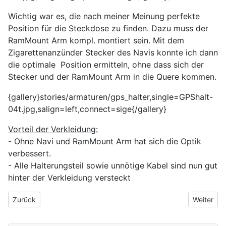
Wichtig war es, die nach meiner Meinung perfekte
Position für die Steckdose zu finden. Dazu muss der
RamMount Arm kompl. montiert sein. Mit dem
Zigarettenanzünder Stecker des Navis konnte ich dann
die optimale Position ermitteln, ohne dass sich der
Stecker und der RamMount Arm in die Quere kommen.
{gallery}stories/armaturen/gps_halter,single=GPShalt-
04t.jpg,salign=left,connect=sige{/gallery}
Vorteil der Verkleidung:
- Ohne Navi und RamMount Arm hat sich die Optik
verbessert.
- Alle Halterungsteil sowie unnötige Kabel sind nun gut
hinter der Verkleidung versteckt
Vorheriger Beitrag: 4V1 Zündlenkschloss defekt - Wackelkontakt
Nächster 
Zurück
Weiter