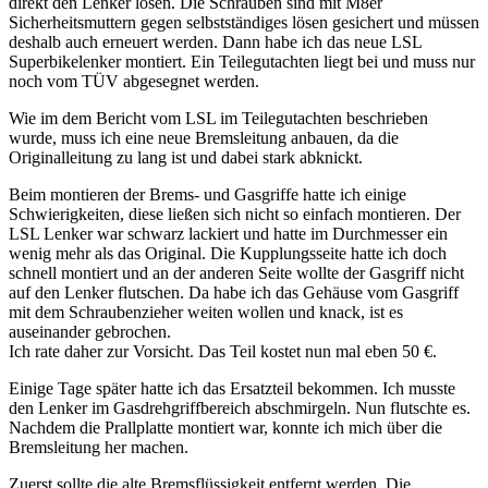
direkt den Lenker lösen. Die Schrauben sind mit M8er
Sicherheitsmuttern gegen selbstständiges lösen gesichert und müssen
deshalb auch erneuert werden. Dann habe ich das neue LSL
Superbikelenker montiert. Ein Teilegutachten liegt bei und muss nur
noch vom TÜV abgesegnet werden.
Wie im dem Bericht vom LSL im Teilegutachten beschrieben
wurde, muss ich eine neue Bremsleitung anbauen, da die
Originalleitung zu lang ist und dabei stark abknickt.
Beim montieren der Brems- und Gasgriffe hatte ich einige
Schwierigkeiten, diese ließen sich nicht so einfach montieren. Der
LSL Lenker war schwarz lackiert und hatte im Durchmesser ein
wenig mehr als das Original. Die Kupplungsseite hatte ich doch
schnell montiert und an der anderen Seite wollte der Gasgriff nicht
auf den Lenker flutschen. Da habe ich das Gehäuse vom Gasgriff
mit dem Schraubenzieher weiten wollen und knack, ist es
auseinander gebrochen.
Ich rate daher zur Vorsicht. Das Teil kostet nun mal eben 50 €.
Einige Tage später hatte ich das Ersatzteil bekommen. Ich musste
den Lenker im Gasdrehgriffbereich abschmirgeln. Nun flutschte es.
Nachdem die Prallplatte montiert war, konnte ich mich über die
Bremsleitung her machen.
Zuerst sollte die alte Bremsflüssigkeit entfernt werden. Die